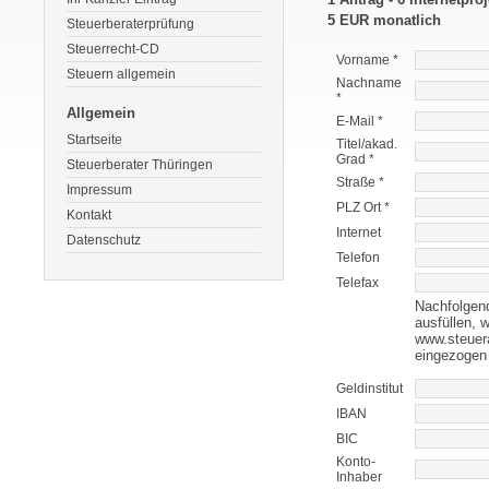
5 EUR monatlich
Steuerberaterprüfung
Steuerrecht-CD
Vorname *
Steuern allgemein
Nachname
*
Allgemein
E-Mail *
Startseite
Titel/akad.
Grad *
Steuerberater Thüringen
Straße *
Impressum
PLZ Ort *
Kontakt
Internet
Datenschutz
Telefon
Telefax
Nachfolgend
ausfüllen, 
www.steuera
eingezogen 
Geldinstitut
IBAN
BIC
Konto-
Inhaber