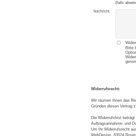
(falls abwe
Nachricht
Wider
Bitte 
Optio
Wider
geno
Widerrufsrecht:
Wir räumen Ihnen das Re
Gründen diesen Vertrag z
Die Widerrufsfrist beträ
Auftragsannahme- und Dur
Um Ihr Widerrufsrecht a
WebDesign, 83024 Rosenh