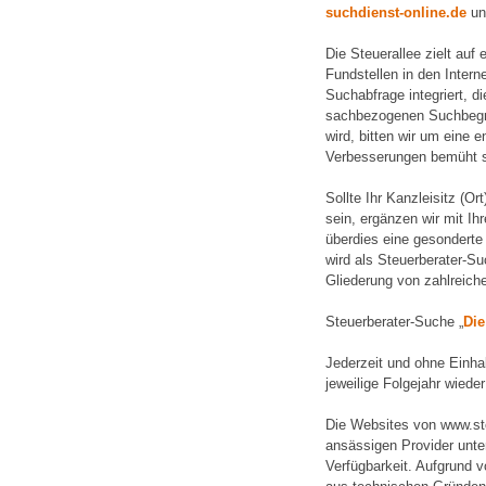
suchdienst-online.de
und
Die Steuerallee zielt auf
Fundstellen in den Intern
Suchabfrage integriert, d
sachbezogenen Suchbegrif
wird, bitten wir um eine 
Verbesserungen bemüht s
Sollte Ihr Kanzleisitz (Ort
sein, ergänzen wir mit Ih
überdies eine gesonderte 
wird als Steuerberater-S
Gliederung von zahlreic
Steuerberater-Suche „
Die
Jederzeit und ohne Einhal
jeweilige Folgejahr wiede
Die Websites von www.ste
ansässigen Provider unte
Verfügbarkeit. Aufgrund 